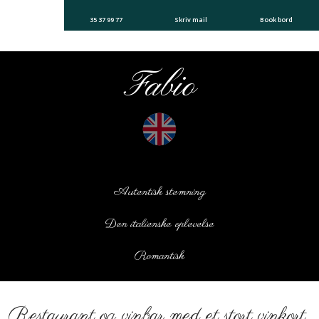
35 37 99 77
Skriv mail
Book bord
Fabio​
​Autentisk stemning
​Den italienske oplevelse
​Romantisk
Restaurant og vinbar med et stort vinkort