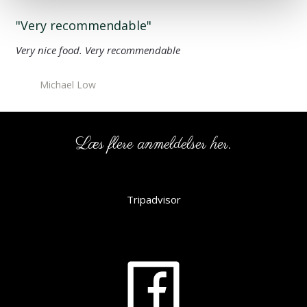
"Very recommendable"
Very nice food. Very recommendable
Michael Low
Læs ​flere anmeldels​er her.
Tripadvisor​