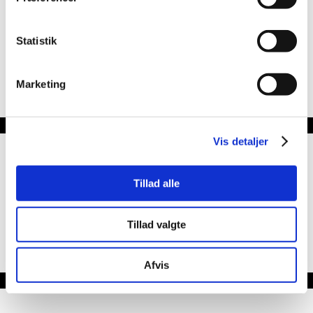
"Nice food and atmosphere"
Statistik
Very nice food and atmosphere. Friendly staff!
Marketing
Thomas Skov
Vis detaljer
"Simple as that!"
Tillad alle
Best place in town - Simple as that!
Tillad valgte
Sonny Holm
Afvis