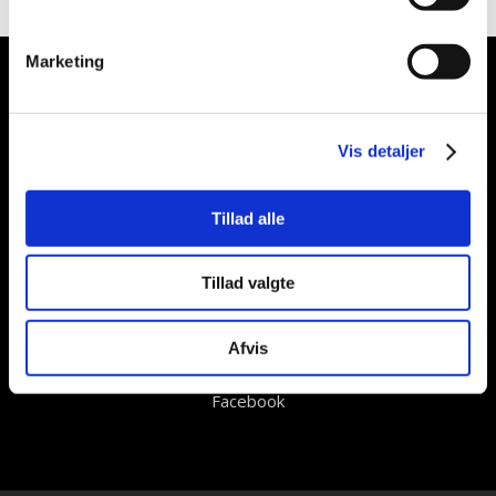
Marketing
Læs ​flere anmeldels​er her.
Vis detaljer
Tripadvisor​
Tillad alle
Tillad valgte
Afvis
Facebook