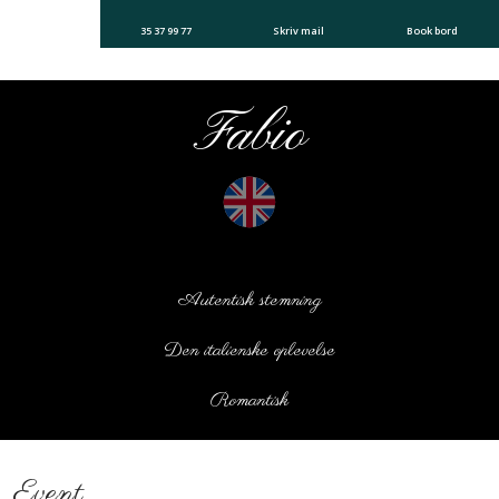
35 37 99 77
Skriv mail
Book bord
Fabio​
​Autentisk stemning
​Den italienske oplevelse
​Romantisk
Event