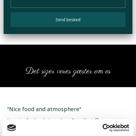
Det siger vores gæster om os
"Nice food and atmosphere"
Very nice food and atmosphere. Friendly staff!
Thomas Skov