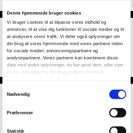
Denne hjemmeside bruger cookies
Vi bruger cookies til at tilpasse vores indhold og
annoncer, til at vise dig funktioner til sociale medier og til
at analysere vores trafik. Vi deler også oplysninger om
"Simple as that!"
din brug af vores hjemmeside med vores partnere inden
Best place in town - Simple as that!
for sociale medier, annonceringspartnere og
analysepartnere. Vores partnere kan kombinere disse
data med andre oplysninger, du har givet dem, eller som
Sonny Holm
de har indsamlet fra din brug af deres tjenester.
Samtykkevalg
Nødvendig
"Very recommendable"
Præferencer
Very nice food. Very recommendable
Michael Low
Statistik